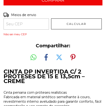
Entregas para o CEP:
ALTERAR CEP
Meios de envio
CALCULAR
Não sei meu CEP
Compartilhar:
CINTA DP INVERTIDA C/ 2
PRÓTESES DE 15 E 13,5cm –
CREME
Cinta peniana com próteses realísticas
Fabricada em material sintético semelhante à couro,
revestimento interno aveludado para garantir conforto, fácil
acomodação e uso correto do acessório.